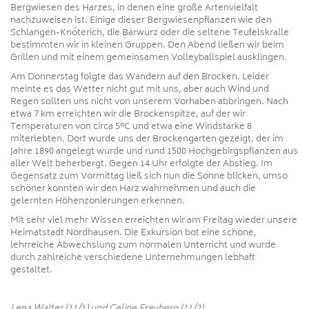
Bergwiesen des Harzes, in denen eine große Artenvielfalt
nachzuweisen ist. Einige dieser Bergwiesenpflanzen wie den
Schlangen-Knöterich, die Bärwurz oder die seltene Teufelskralle
bestimmten wir in kleinen Gruppen. Den Abend ließen wir beim
Grillen und mit einem gemeinsamen Volleyballspiel ausklingen.
Am Donnerstag folgte das Wandern auf den Brocken. Leider
meinte es das Wetter nicht gut mit uns, aber auch Wind und
Regen sollten uns nicht von unserem Vorhaben abbringen. Nach
etwa 7 km erreichten wir die Brockenspitze, auf der wir
Temperaturen von circa 5°C und etwa eine Windstärke 8
miterlebten. Dort wurde uns der Brockengarten gezeigt, der im
Jahre 1890 angelegt wurde und rund 1500 Hochgebirgspflanzen aus
aller Welt beherbergt. Gegen 14 Uhr erfolgte der Abstieg. Im
Gegensatz zum Vormittag ließ sich nun die Sonne blicken, umso
schöner konnten wir den Harz wahrnehmen und auch die
gelernten Höhenzonierungen erkennen.
Mit sehr viel mehr Wissen erreichten wir am Freitag wieder unsere
Heimatstadt Nordhausen. Die Exkursion bot eine schöne,
lehrreiche Abwechslung zum normalen Unterricht und wurde
durch zahlreiche verschiedene Unternehmungen lebhaft
gestaltet.