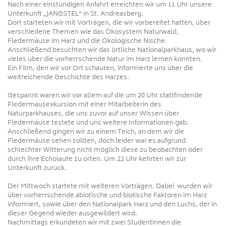
Nach einer einstündigen Anfahrt erreichten wir um 11 Uhr unsere
Unterkunft „JANGSTEL“ in St. Andreasberg.
Dort starteten wir mit Vorträgen, die wir vorbereitet hatten, über
verschiedene Themen wie das Ökosystem Naturwald,
Fledermäuse im Harz und die Ökologische Nische.
Anschließend besuchten wir das örtliche Nationalparkhaus, wo wir
vieles über die vorherrschende Natur im Harz lernen konnten.
Ein Film, den wir vor Ort schauten, informierte uns über die
weitreichende Geschichte des Harzes.
Gespannt waren wir vor allem auf die um 20 Uhr stattfindende
Fledermausexkursion mit einer Mitarbeiterin des
Naturparkhauses, die uns zuvor auf unser Wissen über
Fledermäuse testete und uns weitere Informationen gab.
Anschließend gingen wir zu einem Teich, an dem wir die
Fledermäuse sehen sollten, doch leider war es aufgrund
schlechter Witterung nicht möglich diese zu beobachten oder
durch ihre Echolaute zu orten. Um 22 Uhr kehrten wir zur
Unterkunft zurück.
Der Mittwoch startete mit weiteren Vorträgen. Dabei wurden wir
über vorherrschende abiotische und biotische Faktoren im Harz
informiert, sowie über den Nationalpark Harz und den Luchs, der in
dieser Gegend wieder ausgewildert wird.
Nachmittags erkundeten wir mit zwei Studentinnen die