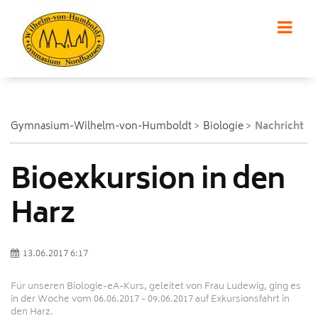
Gymnasium-Wilhelm-von-Humboldt
Biologie
Nachricht
Bioexkursion in den
Harz
13.06.2017 6:17
Für unseren Biologie-eA-Kurs, geleitet von Frau Ludewig, ging es
in der Woche vom 06.06.2017 - 09.06.2017 auf Exkursionsfahrt in
den Harz.