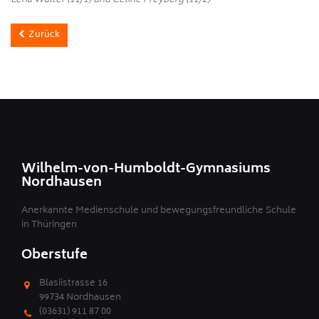
Lena Walter (11/1) und Celine Freyberg (11/2)
Zurück
Wilhelm-von-Humboldt-Gymnasiums
Nordhausen
Anerkannte Medienschule und bewegungsfreundliche Schule
in Thüringen
Oberstufe
Blasiistrasse 16
99734 Nordhausen
(03631) 911 87 00