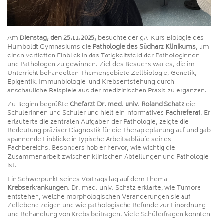
Am
Dienstag, den 25.11.2025,
besuchte der gA-Kurs Biologie des
Humboldt Gymnasiums die
Pathologie des Südharz Klinikums
, um
einen vertieften Einblick in das Tätigkeitsfeld der Pathologinnen
und Pathologen zu gewinnen. Ziel des Besuchs war es, die im
Unterricht behandelten Themengebiete Zellbiologie, Genetik,
Epigentik, Immunbiologie und Krebsentstehung durch
anschauliche Beispiele aus der medizinischen Praxis zu ergänzen.
Zu Beginn begrüßte
Chefarzt Dr. med. univ. Roland Schatz
die
Schülerinnen und Schüler und hielt ein informatives
Fachreferat
. Er
erläuterte die zentralen Aufgaben der Pathologie, zeigte die
Bedeutung präziser Diagnostik für die Therapieplanung auf und gab
spannende Einblicke in typische Arbeitsabläufe seines
Fachbereichs. Besonders hob er hervor, wie wichtig die
Zusammenarbeit zwischen klinischen Abteilungen und Pathologie
ist.
Ein Schwerpunkt seines Vortrags lag auf dem Thema
Krebserkrankungen
. Dr. med. univ. Schatz erklärte, wie Tumore
entstehen, welche morphologischen Veränderungen sie auf
Zellebene zeigen und wie pathologische Befunde zur Einordnung
und Behandlung von Krebs beitragen. Viele Schülerfragen konnten