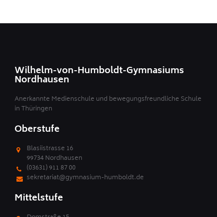
Wilhelm-von-Humboldt-Gymnasiums
Nordhausen
Anerkannte Medienschule und bewegungsfreundliche Schule
in Thüringen
Oberstufe
Blasiistrasse 16
99734 Nordhausen
(03631) 911 87 00
sekretariat@gymnasium-humboldt.de
Mittelstufe