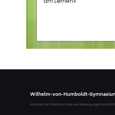
Wilhelm-von-Humboldt-Gymnasiu
Anerkannte Medienschule und bewegungsfreundliche