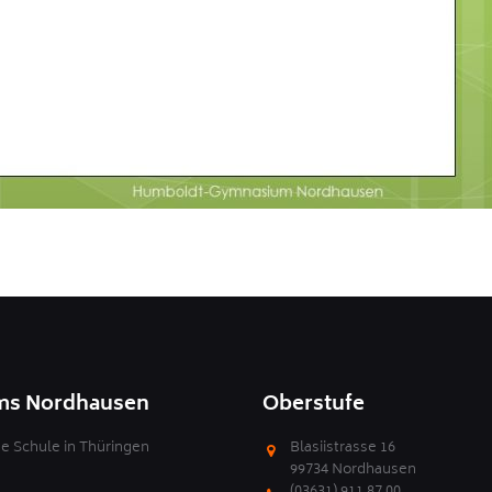
ms Nordhausen
Oberstufe
 Schule in Thüringen
Blasiistrasse 16
99734 Nordhausen