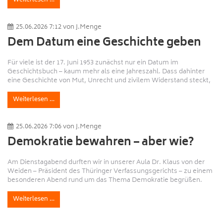
Weiterlesen …
enger Freund des Initiators an einer Überdosis Crystal Meth
verstorben war. Aus diesem p ...
25.06.2026 7:12
von
J.Menge
Dem Datum eine Geschichte geben
Für viele ist der 17. Juni 1953 zunächst nur ein Datum im
Geschichtsbuch – kaum mehr als eine Jahreszahl. Dass dahinter
eine Geschichte von Mut, Unrecht und zivilem Widerstand steckt,
die bis heute nichts von ihrer Bedeutung verloren hat, haben
Schülerinnen und Schüler unserer 11. Klasse in den vergangenen
Weiterlesen …
Wochen hautnah erfahren. Im Rahmen ihres Geschichtskurses
setzten sie s ...
25.06.2026 7:06
von
J.Menge
Demokratie bewahren – aber wie?
Am Dienstagabend durften wir in unserer Aula Dr. Klaus von der
Weiden – Präsident des Thüringer Verfassungsgerichts – zu einem
besonderen Abend rund um das Thema Demokratie begrüßen.
Was bedeutet Demokratie heute wirklich? Wie schützen wir sie –
gegen Extremismus von rechts und links, gegen Fanatismus,
Weiterlesen …
gegen Gleichgültigkeit? Diese Fragen standen im Mittelpunkt der
Veran ...