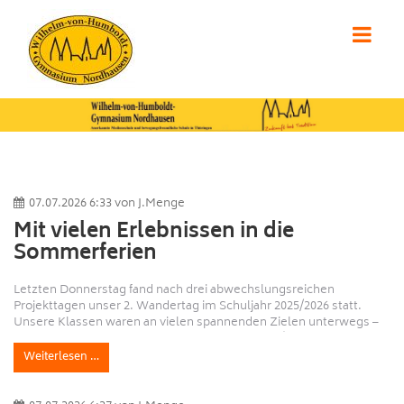
07.07.2026 6:33
von
J.Menge
Mit vielen Erlebnissen in die
Sommerferien
Letzten Donnerstag fand nach drei abwechslungsreichen
Projekttagen unser 2. Wandertag im Schuljahr 2025/2026 statt.
Unsere Klassen waren an vielen spannenden Zielen unterwegs –
unter anderem bei:📍 einer Stadtrallye in Erfurt🤸 einem Besuch im
MyJump Trampolinpark in Erfurt🌸 der Landesgartenschau in
Weiterlesen …
Leinefelde🎨 einem kreativen Workshop in der Jugendkunstschule
Nordhausen ...