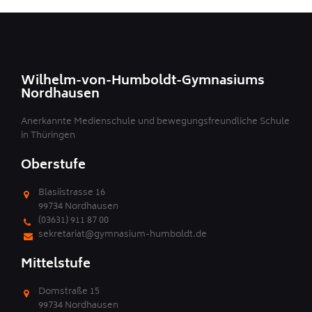
Wilhelm-von-Humboldt-Gymnasiums
Nordhausen
Anerkannte Medienschule und bewegungsfreundliche Schule
in Thüringen
Oberstufe
Blasiistrasse 16
99734 Nordhausen
(03631) 911 87 00
sekretariat@gymnasium-humboldt.de
Mittelstufe
Domstraße 15
99734 Nordhausen